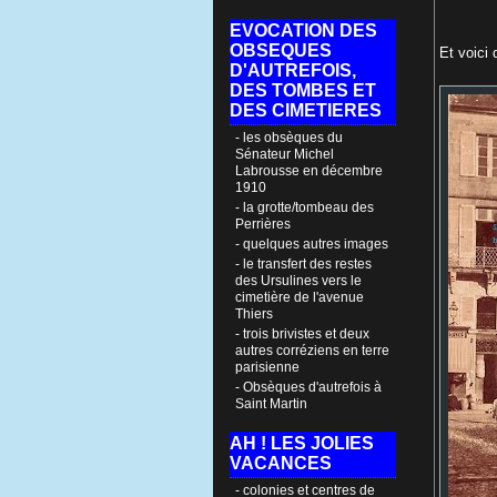
EVOCATION DES
OBSEQUES
Et voici
D'AUTREFOIS,
DES TOMBES ET
DES CIMETIERES
- les obsèques du
Sénateur Michel
Labrousse en décembre
1910
- la grotte/tombeau des
Perrières
- quelques autres images
- le transfert des restes
des Ursulines vers le
cimetière de l'avenue
Thiers
- trois brivistes et deux
autres corréziens en terre
parisienne
- Obsèques d'autrefois à
Saint Martin
AH ! LES JOLIES
VACANCES
- colonies et centres de