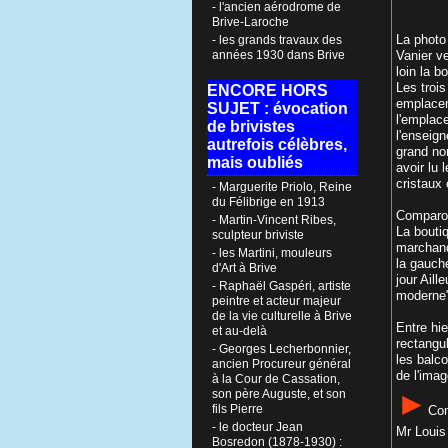
- l'ancien aérodrome de
Brive-Laroche
La photo
- les grands travaux des
années 1930 dans Brive
Vanier ve
loin la b
Les troi
ENCORE HORS
emplacem
SUJET : évocation
l'emplac
de brivistes
l'enseign
autrefois célèbres,
grand no
mais oubliés
avoir lu
cristaux 
- Marguerite Priolo, Reine
du Félibrige en 1913
Comparon
- Martin-Vincent Ribes,
La boutiq
sculpteur briviste
marchand
- les Martini, mouleurs
la gauch
d'Art à Brive
jour Aill
- Raphaël Gaspéri, artiste
moderne"
peintre et acteur majeur
de la vie culturelle à Brive
Entre hie
et au-delà
rectangu
- Georges Lecherbonnier,
les balc
ancien Procureur général
de l'imag
à la Cour de Cassation,
►
son père Auguste, et son
fils Pierre
Con
- le docteur Jean
Mr Louis 
Bosredon (1878-1930) :