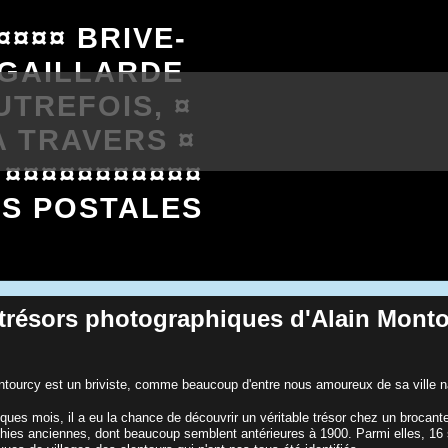
¤¤¤¤ BRIVE-
-GAILLARDE
UTREFOIS, ¤
A TRAVERS ¤
 ¤¤¤¤¤¤¤¤¤¤¤
ES POSTALES
s trésors photographiques d'Alain Mont
ntourcy est un briviste, comme beaucoup d'entre nous amoureux de sa ville n
elques mois, il a eu la chance de découvrir un véritable trésor chez un brocan
hies anciennes, dont beaucoup semblent antérieures à 1900. Parmi elles, 16 