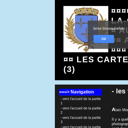
¤¤¤
LA
¤ A
brive briveautrefois
¤¤ 
OK
¤¤¤
¤¤ LES CART
(3)
- le
===> Navigation
- vers l'accueil de la partie
1
- vers l'accueil de la partie
A
lain Mo
2
- vers l'accueil de la partie
Il y a qu
3
photograp
- vers l'accueil de la partie