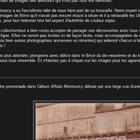
ues de villages des alentours qui n'ont pas tous été identifiés.
ourcy a eu l'excellente idée de nous faire part de sa trouvaille. Notre expert m
mages de Brive qu'il n'avait pas encore réussi à situer et il a retravaillé les
, pour leur redonner leur bel aspect d'autrefois de couleur sépia.
 collectionneur a bien voulu accepter de partager ses découvertes avec tous n
 ligne. Elles ne seront pas livrées ici de façon brute, mais accompagnées de
 ou bien autres photographies anciennes ou récentes) qui aideront chacun à 
s !
ns plus attendre, plongeons avec délice dans le Brive du dix-neuvième et du t
nous tous ensemble. Et n'hésitez pas à cliquer sur les images pour les agrandi
re promenade dans l'album d'Alain Montourcy débute par une large vue d'une 