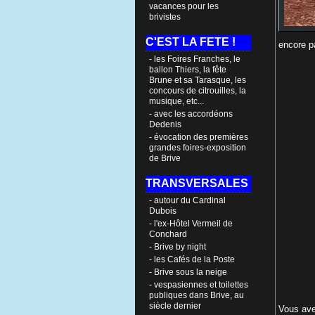
vacances pour les
brivistes
C'EST LA FETE !
enc
- les Foires Franches, le
ballon Thiers, la fête
Brune et sa Tarasque, les
concours de citrouilles, la
musique, etc...
- avec les accordéons
Dedenis
- évocation des premières
grandes foires-exposition
de Brive
TRANSVERSALES
- autour du Cardinal
Dubois
- l'ex-Hôtel Vermeil de
Conchard
- Brive by night
- les Cafés de la Poste
- Brive sous la neige
- vespasiennes et toilettes
publiques dans Brive, au
siècle dernier
Vous ave