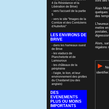
sont des v
4 (la Résistance et la
Libération de Brive)
Alain Mont
- vers l'accueil de la partie
quelques i
5
des temps
- vers le site "Images de la
Corrèze et des Corréziens
L'heureux
d'Autrefois"
mettre en
postales,
LES ENVIRONS DE
digression
BRIVE
Alors, sa
- dans les hameaux ouest
régalons 
de Brive
- les viaducs de
Planchetorte et de
Lamouroux
►
- les châteaux de la
Not
périphérie
identifier.
- l'aigle, le lion, et leur
environnement des grottes
du Chastanet (ou des
anglais)
DES
EVENEMENTS
PLUS OU MOINS
IMPORTANTS