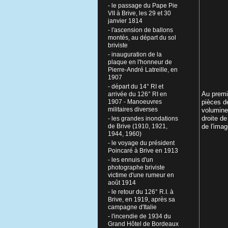
- le passage du Pape Pie
VII à Brive, les 29 et 30
janvier 1814
- l'ascension de ballons
montés, au départ du sol
briviste
- inauguration de la
plaque en l'honneur de
Pierre-André Latreille, en
1907
- départ du 14° RI et
Au premi
arrivée du 126° RI en
1907 - Manoeuvres
pièces de
militaires diverses
volumineu
droite d
- les grandes inondations
de Brive (1910, 1921,
de l'imag
1944, 1960)
- le voyage du président
Poincaré à Brive en 1913
- les ennuis d'un
photographe briviste
victime d'une rumeur en
août 1914
- le retour du 126° R.I. à
Brive, en 1919, après sa
campagne d'Italie
- l'incendie de 1934 du
Grand Hôtel de Bordeaux