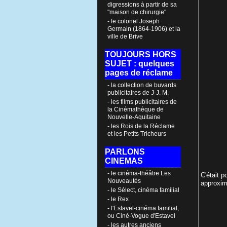
digressions à partir de sa
"maison de chirurgie"
- le colonel Joseph
Germain (1864-1906) et la
ville de Brive
TOUJOURS HORS
SUJET : quelques
pages de réclame
- la collection de buvards
publicitaires de J-J. M.
- les films publicitaires de
la Cinémathèque de
Nouvelle-Aquitaine
- les Rois de la Réclame
et les Petits Tricheurs
PARLONS
CINEMAS
- le cinéma-théâtre Les
C'était p
Nouveautés
approxim
- le Sélect, cinéma familial
- le Rex
- l'Estavel-cinéma familial,
ou Ciné-Vogue d'Estavel
- les autres anciens