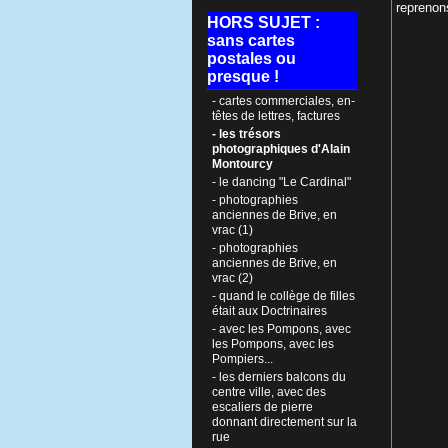
reprenon
HORS SUJET :
sans cartes
postales ou
presque !
- cartes commerciales, en-
têtes de lettres, factures
- les trésors
photographiques d'Alain
Montourcy
- le dancing "Le Cardinal"
- photographies
anciennes de Brive, en
vrac (1)
- photographies
anciennes de Brive, en
vrac (2)
- quand le collège de filles
était aux Doctrinaires
- avec les Pompons, avec
les Pompons, avec les
Pompiers...
- les derniers balcons du
centre ville, avec des
escaliers de pierre
donnant directement sur la
rue