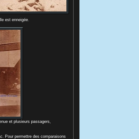
eigée.
enue et plusieurs passagers,
zac. Pour permettre des comparaisons