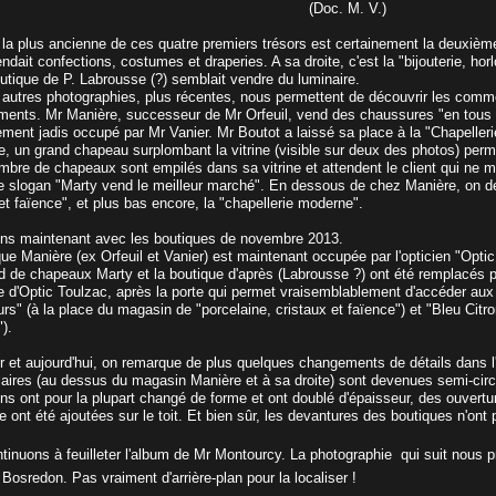
(Doc. M. V.)
 la plus ancienne de ces quatre premiers trésors est certainement la deuxièm
ndait confections, costumes et draperies. A sa droite, c'est la "bijouterie, hor
outique de P. Labrousse (?) semblait vendre du luminaire.
s autres photographies, plus récentes, nous permettent de découvrir les com
ents. Mr Manière, successeur de Mr Orfeuil, vend des chaussures "en tous ge
ement jadis occupé par Mr Vanier. Mr Boutot a laissé sa place à la "Chapeller
e, un grand chapeau surplombant la vitrine (visible sur deux des photos) perme
mbre de chapeaux sont empilés dans sa vitrine et attendent le client qui ne 
 le slogan "Marty vend le meilleur marché". En dessous de chez Manière, on d
et faïence", et plus bas encore, la "chapellerie moderne".
s maintenant avec les boutiques de novembre 2013.
ue Manière (ex Orfeuil et Vanier) est maintenant occupée par l'opticien "Opti
 de chapeaux Marty et la boutique d'après (Labrousse ?) ont été remplacés 
e d'Optic Toulzac, après la porte qui permet vraisemblablement d'accéder aux
eurs" (à la place du magasin de "porcelaine, cristaux et faïence") et "Bleu Citro
).
r et aujourd'hui, on remarque de plus quelques changements de détails dans l'
laires (au dessus du magasin Manière et à sa droite) sont devenues semi-circu
ons ont pour la plupart changé de forme et ont doublé d'épaisseur, des ouvertu
e ont été ajoutées sur le toit. Et bien sûr, les devantures des boutiques n'ont
tinuons à feuilleter l'album de Mr Montourcy. La photographie qui suit nous
Bosredon. Pas vraiment d'arrière-plan pour la localiser !