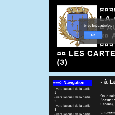
¤¤¤
LA
¤ A
brive briveautrefois
¤¤ 
OK
¤¤¤
¤¤ LES CART
(3)
- à 
===> Navigation
- vers l'accueil de la partie
1
On le sait
- vers l'accueil de la partie
Bossuet a
2
Cabane), 
- vers l'accueil de la partie
3
En préambu
- vers l'accueil de la partie