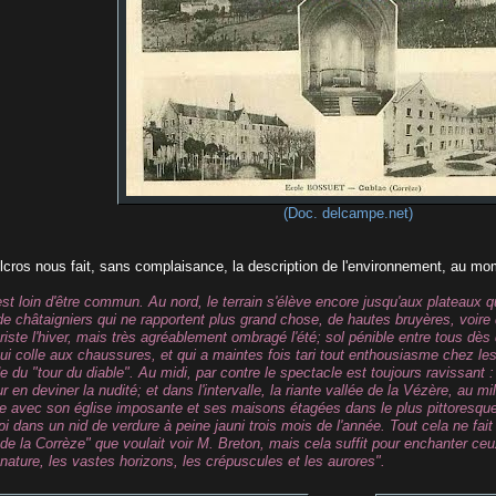
(Doc. delcampe.net)
lcros nous fait, sans complaisance, la description de l'environnement, au mome
est loin d'être commun. Au nord, le terrain s'élève encore jusqu'aux plateaux q
de châtaigniers qui ne rapportent plus grand chose, de hautes bruyères, voire 
iste l'hiver, mais très agréablement ombragé l'été; sol pénible entre tous dès 
i colle aux chaussures, et qui a maintes fois tari tout enthousiasme chez les 
 du "tour du diable". Au midi, par contre le spectacle est toujours ravissant :
 en deviner la nudité; et dans l'intervalle, la riante vallée de la Vézère, au m
le avec son église imposante et ses maisons étagées dans le plus pittoresqu
pi dans un nid de verdure à peine jauni trois mois de l'année. Tout cela ne fai
de la Corrèze" que voulait voir M. Breton, mais cela suffit pour enchanter ceux
 nature, les vastes horizons, les crépuscules et les aurores".