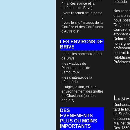
précédé.
4 (la Résistance et la
Libération de Brive)
Nos rense
- vers l'accueil de la partie
chanson d
5
nous poss
- vers le site "Images de la
"X.", pub
Corrèze et des Corréziens
Corrèze, s
d'Autrefois"
étonnant q
Delcros. O
LES ENVIRONS DE
non signé
BRIVE
professeu
pourrait t
- dans les hameaux ouest
l'établis
de Brive
Précisons
- les viaducs de
Planchetorte et de
Lamouroux
- les châteaux de la
périphérie
- l'aigle, le lion, et leur
environnement des grottes
du Chastanet (ou des
L
e 24 ma
anglais)
Duchassain
tard le M
DES
Le Supérie
EVENEMENTS
chrétienne
PLUS OU MOINS
Mailhet d
IMPORTANTS
Dès 1830,