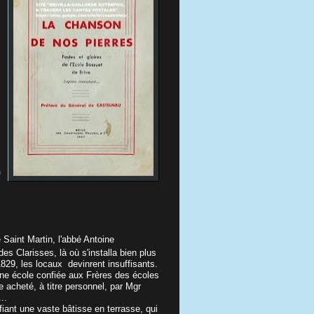
)
e Saint Martin, l'abbé Antoine
es Clarisses, là où s'installa bien plus
1829, les locaux devinrent insuffisants.
a une école confiée aux Frères des écoles
e acheté, à titre personnel, par Mgr
..
iant une vaste bâtisse en terrasse, qui