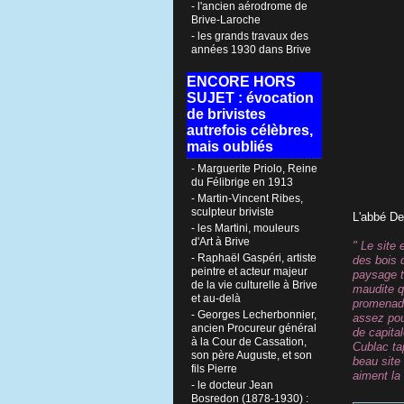
- l'ancien aérodrome de
Brive-Laroche
- les grands travaux des
années 1930 dans Brive
ENCORE HORS
SUJET : évocation
de brivistes
autrefois célèbres,
mais oubliés
- Marguerite Priolo, Reine
du Félibrige en 1913
- Martin-Vincent Ribes,
sculpteur briviste
L'abbé De
- les Martini, mouleurs
d'Art à Brive
" Le site 
- Raphaël Gaspéri, artiste
des bois 
peintre et acteur majeur
paysage tr
de la vie culturelle à Brive
maudite qu
et au-delà
promenade
- Georges Lecherbonnier,
assez pour
ancien Procureur général
de capita
à la Cour de Cassation,
Cublac ta
son père Auguste, et son
beau site 
fils Pierre
aiment la
- le docteur Jean
Bosredon (1878-1930) :