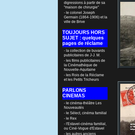
digressions à partir de sa
"maison de chirurgie"
- le colonel Joseph
Germain (1864-1906) et la
ville de Brive
TOUJOURS HORS
SUJET : quelques
pages de réclame
- la collection de buvards
publicitaires de J-J. M.
- les films publicitaires de
la Cinémathèque de
Nouvelle-Aquitaine
- les Rois de la Réclame
et les Petits Tricheurs
PARLONS
CINEMAS
- le cinéma-théâtre Les
Nouveautés
- le Sélect, cinéma familial
- le Rex
- l'Estavel-cinéma familial,
ou Ciné-Vogue d'Estavel
- les autres anciens