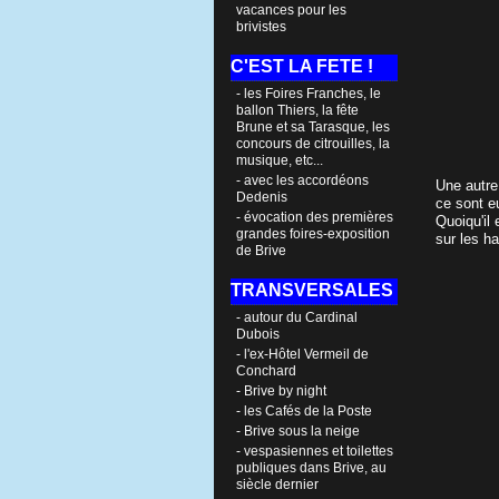
vacances pour les
brivistes
C'EST LA FETE !
- les Foires Franches, le
ballon Thiers, la fête
Brune et sa Tarasque, les
concours de citrouilles, la
musique, etc...
- avec les accordéons
Une autre
Dedenis
ce sont eu
- évocation des premières
Quoiqu'il 
grandes foires-exposition
sur les h
de Brive
TRANSVERSALES
- autour du Cardinal
Dubois
- l'ex-Hôtel Vermeil de
Conchard
- Brive by night
- les Cafés de la Poste
- Brive sous la neige
- vespasiennes et toilettes
publiques dans Brive, au
siècle dernier