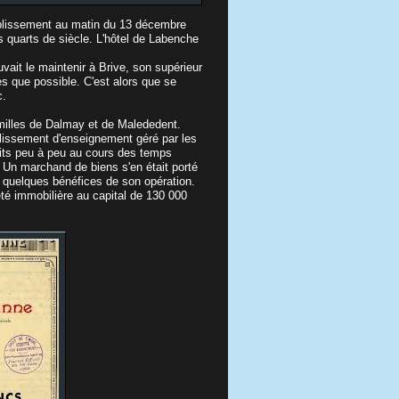
établissement au matin du 13 décembre
is quarts de siècle. L'hôtel de Labenche
uvait le maintenir à Brive, son supérieur
ès que possible. C'est alors que se
c.
familles de Dalmay et de Malededent.
blissement d'enseignement géré par les
its peu à peu au cours des temps
 Un marchand de biens s'en était porté
ôt quelques bénéfices de son opération.
iété immobilière au capital de 130 000