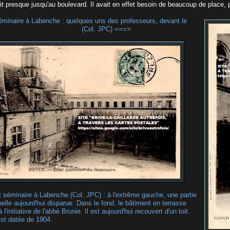
ait presque jusqu'au boulevard. Il avait en effet besoin de beaucoup de place, 
séminaire à Labenche : quelques uns des professeurs, devant le
tre. (Col. JPC) ===>
 séminaire à Labenche (Col. JPC) : à l'extrême gauche, une partie
elle aujourd'hui disparue. Dans le fond, le bâtiment en terrasse
à l'initiative de l'abbé Brunie. Il est aujourd'hui recouvert d'un toit.
est datée de 1904.