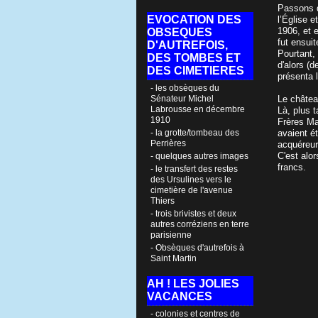
Passons q
EVOCATION DES
l’Église 
1906, et e
OBSEQUES
fut ensuit
D'AUTREFOIS,
Pourtant, 
DES TOMBES ET
d'alors (d
DES CIMETIERES
présenta 
- les obsèques du
Sénateur Michel
Le châtea
Labrousse en décembre
Là, plus 
1910
Frères Ma
- la grotte/tombeau des
avaient é
Perrières
acquéreur
C'est alor
- quelques autres images
francs.
- le transfert des restes
des Ursulines vers le
cimetière de l'avenue
Thiers
- trois brivistes et deux
autres corréziens en terre
parisienne
- Obsèques d'autrefois à
Saint Martin
AH ! LES JOLIES
VACANCES
- colonies et centres de