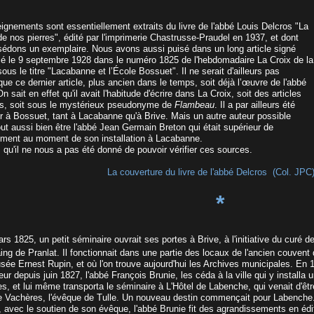
ignements sont essentiellement extraits du livre de l'abbé Louis Delcros "La
e nos pierres", édité par l'imprimerie Chastrusse-Praudel en 1937, et dont
édons un exemplaire. Nous avons aussi puisé dans un long article signé
lié le 9 septembre 1928 dans le numéro 1825 de l'hebdomadaire La Croix de la
ous le titre "Lacabanne et l’École Bossuet". Il ne serait d'ailleurs pas
ue ce dernier article, plus ancien dans le temps, soit déjà l’œuvre de l'abbé
n sait en effet qu'il avait l'habitude d'écrire dans La Croix, soit des articles
s, soit sous le mystérieux pseudonyme de
Flambeau
. Il a par ailleurs été
r à Bossuet, tant à Lacabanne qu'à Brive. Mais un autre auteur possible
out aussi bien être l'abbé Jean Germain Breton qui était supérieur de
sement au moment de son installation à Lacabanne.
 qu'il ne nous a pas été donné de pouvoir vérifier ces sources.
La couverture du livre de l'abbé Delcros (Col. JPC
*
rs 1825, un petit séminaire ouvrait ses portes à Brive, à l'initiative du curé d
g de Pranlat. Il fonctionnait dans une partie des locaux de l'ancien couvent d
usée Ernest Rupin, et où l'on trouve aujourd'hui les Archives municipales. En 
ur depuis juin 1827, l'abbé François Brunie, les céda à la ville qui y install
s, et lui même transporta le séminaire à L'Hôtel de Labenche, qui venait d'êtr
e Vachères, l'évêque de Tulle. Un nouveau destin commençait pour Labenche.
 avec le soutien de son évêque, l'abbé Brunie fit des agrandissements en édif