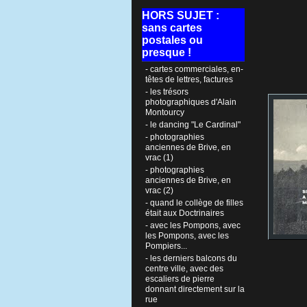
HORS SUJET :
sans cartes
postales ou
presque !
- cartes commerciales, en-
têtes de lettres, factures
- les trésors
photographiques d'Alain
Montourcy
- le dancing "Le Cardinal"
- photographies
anciennes de Brive, en
vrac (1)
- photographies
anciennes de Brive, en
vrac (2)
- quand le collège de filles
était aux Doctrinaires
- avec les Pompons, avec
les Pompons, avec les
Pompiers...
- les derniers balcons du
centre ville, avec des
escaliers de pierre
donnant directement sur la
rue