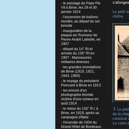
s'allonge
- le passage du Pape Pie
VII à Brive, les 29 et 30
Le petit 
janvier 1814
cloî
- l'ascension de ballons
montés, au départ du sol
briviste
- inauguration de la
plaque en l'honneur de
Pierre-André Latreille, en
1907
- départ du 14° RI et
arrivée du 126° RI en
1907 - Manoeuvres
militaires diverses
- les grandes inondations
de Brive (1910, 1921,
1944, 1960)
- le voyage du président
Poincaré à Brive en 1913
- les ennuis d'un
photographe briviste
victime d'une rumeur en
août 1914
- le retour du 126° R.I. à
Î
Le petit
Brive, en 1919, après sa
de la chap
campagne d'Italie
construit 
- l'incendie de 1934 du
La carte 
Grand Hôtel de Bordeaux