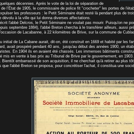
uelques décennies. Après le vote de la loi de séparation de
et de l’État de 1905, le commissaire de police fit "crocheter" les portes de l'
xpulser les professeurs : le Petit Séminaire était resté là pendant plus de tro
e dévolu à la ville qui lui donna diverses affectations.
écrit l'abbé Delcros, le Petit Séminaire ne voulait pas mourir. Puisqu'on ne po
epuis septembre 1884), l'abbé Breton chercha à le transférer ailleurs, aussi pr
l'occasion de Lacabanne, à 22 kilomètres de Brive, sur la commune de Cubla
u initial de La Cabane aurait, dit-on, été construit en 1669 et habité par les 
tard, avait prospéré pendant 40 ans, jusqu'au début des années 1900, un éta
ristes. En 1904 ils en avaient été chassés. Les immenses bâtiments constru
té mis en vente à bas prix au Tribunal de Brive par le gouvernement, en 1903.
. Bientôt embarrassé de son acquisition, il ne cherchait qu'à retirer au plus t
s que l'abbé Breton se proposa; pour concrétiser l'achat, il constitua une soc