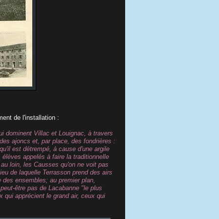
nt de l'installation :
ui dominent Villac et Louignac, à travers
des ajoncs et, par place, des fondrières :
qu'il est détrempé, à cause d'une argile
élèves appelés à faire la traditionnelle
 au loin, les Causses qu'on ne voit pas
ilieu de laquelle Terrasson prend des airs
e des ensembles; au premier plan,
t peut-être pas de Lacabanne "le plus
 qui apprécient le grand air, ceux qui