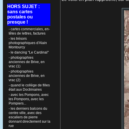
HORS SUJET :
sans cartes
postales ou
presque !
- cartes commerciales, en-
têtes de lettres, factures
- les trésors
photographiques d'Alain
Montourcy
- le dancing "Le Cardinal"
- photographies
anciennes de Brive, en
vrac (1)
- photographies
anciennes de Brive, en
vrac (2)
- quand le collège de filles
était aux Doctrinaires
- avec les Pompons, avec
les Pompons, avec les
Pompiers...
- les derniers balcons du
centre ville, avec des
escaliers de pierre
donnant directement sur la
rue