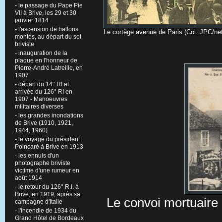
- le passage du Pape Pie
VII à Brive, les 29 et 30
janvier 1814
- l'ascension de ballons
Le cortège avenue de Paris (Col. JPC/ne
montés, au départ du sol
briviste
- inauguration de la
plaque en l'honneur de
Pierre-André Latreille, en
1907
- départ du 14° RI et
arrivée du 126° RI en
1907 - Manoeuvres
militaires diverses
- les grandes inondations
de Brive (1910, 1921,
1944, 1960)
- le voyage du président
Poincaré à Brive en 1913
- les ennuis d'un
photographe briviste
victime d'une rumeur en
août 1914
- le retour du 126° R.I. à
Brive, en 1919, après sa
Le convoi mortuaire 
campagne d'Italie
- l'incendie de 1934 du
Grand Hôtel de Bordeaux