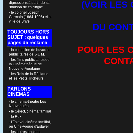
(VOIR LES
digressions à partir de sa
"maison de chirurgie"
- le colonel Joseph
Germain (1864-1906) et la
ville de Brive
DU CONT
TOUJOURS HORS
SUJET : quelques
pages de réclame
POUR LES C
- la collection de buvards
publicitaires de J-J. M.
CONT
- les films publicitaires de
la Cinémathèque de
Nouvelle-Aquitaine
- les Rois de la Réclame
et les Petits Tricheurs
PARLONS
CINEMAS
- le cinéma-théâtre Les
Nouveautés
- le Sélect, cinéma familial
- le Rex
- l'Estavel-cinéma familial,
ou Ciné-Vogue d'Estavel
- les autres anciens