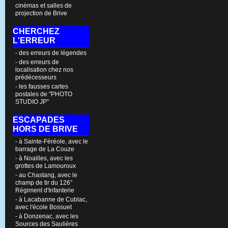
cinémas et salles de
projection de Brive
CHERCHEZ
L'ERREUR
- des erreurs de légendes
- des erreurs de
localisation chez nos
prédécesseurs
- les fausses cartes
postales de "PHOTO
STUDIO JP"
ESCAPADES
HORS DE BRIVE
- à Sainte-Féréole, avec le
barrage de La Couze
- à Noailles, avec les
grottes de Lamouroux
- au Chastang, avec le
champ de tir du 126°
Régiment d'Infanterie
- à Lacabanne de Cublac,
avec l'école Bossuet
- à Donzenac, avec les
Sources des Saulières