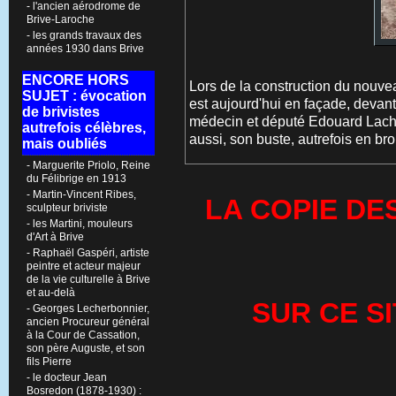
- l'ancien aérodrome de
Brive-Laroche
- les grands travaux des
années 1930 dans Brive
ENCORE HORS
Lors de la construction du nouveau
SUJET : évocation
est aujourd'hui en façade, devant 
de brivistes
médecin et député Edouard Lachaud
autrefois célèbres,
aussi, son buste, autrefois en br
mais oubliés
- Marguerite Priolo, Reine
du Félibrige en 1913
- Martin-Vincent Ribes,
LA COPIE DE
sculpteur briviste
- les Martini, mouleurs
d'Art à Brive
- Raphaël Gaspéri, artiste
peintre et acteur majeur
de la vie culturelle à Brive
et au-delà
SUR CE S
- Georges Lecherbonnier,
ancien Procureur général
à la Cour de Cassation,
son père Auguste, et son
fils Pierre
- le docteur Jean
Bosredon (1878-1930) :