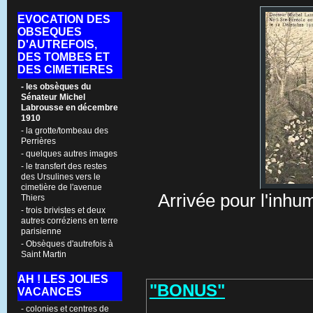
EVOCATION DES
OBSEQUES
D'AUTREFOIS,
DES TOMBES ET
DES CIMETIERES
- les obsèques du
Sénateur Michel
Labrousse en décembre
1910
- la grotte/tombeau des
Perrières
- quelques autres images
- le transfert des restes
des Ursulines vers le
cimetière de l'avenue
Arrivée pour l'inhu
Thiers
- trois brivistes et deux
autres corréziens en terre
parisienne
- Obsèques d'autrefois à
Saint Martin
AH ! LES JOLIES
"BONUS"
VACANCES
- colonies et centres de