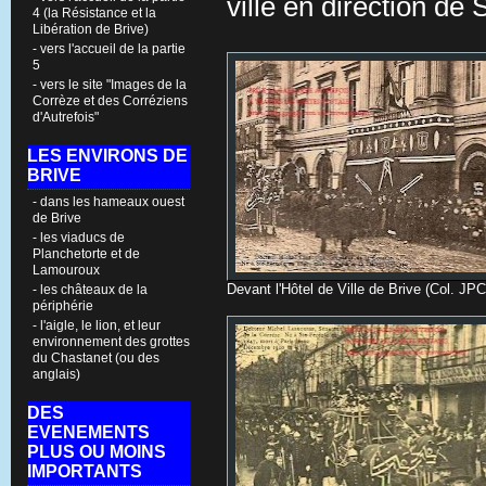
ville en direction de 
4 (la Résistance et la
Libération de Brive)
- vers l'accueil de la partie
5
- vers le site "Images de la
Corrèze et des Corréziens
d'Autrefois"
LES ENVIRONS DE
BRIVE
- dans les hameaux ouest
de Brive
- les viaducs de
Planchetorte et de
Lamouroux
D
evant l'Hôtel de Ville de Brive (Col. JP
- les châteaux de la
périphérie
- l'aigle, le lion, et leur
environnement des grottes
du Chastanet (ou des
anglais)
DES
EVENEMENTS
PLUS OU MOINS
IMPORTANTS