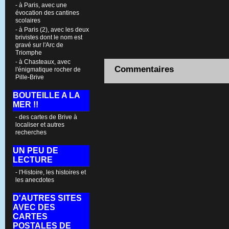
- à Paris, avec une
évocation des cantines
scolaires
- à Paris (2), avec les deux
brivistes dont le nom est
gravé sur l'Arc de
Triomphe
- à Chasteaux, avec
Commentaires
l'énigmatique rocher de
Pille-Brive
BOUTEILLE A LA
MER !!
- des cartes de Brive à
localiser et autres
recherches
UN PEU DE
LECTURE
- l'Histoire, les histoires et
les anecdotes
D'AUTRES SITES
AVEC DES
CARTES
POSTALES DE