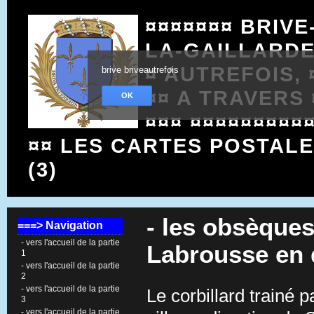
¤¤¤¤¤¤¤ BRIVE
LA-GAILLARD
¤ AUTREFOIS, 
brive briveautrefois
¤¤ A TRAVERS 
OK
¤¤¤ ¤¤¤¤¤¤¤¤¤
¤¤ LES CARTES POSTAL
(3)
- les obsèque
===> Navigation
- vers l'accueil de la partie
Labrousse en
1
- vers l'accueil de la partie
2
- vers l'accueil de la partie
Le corbillard trainé p
3
- vers l'accueil de la partie