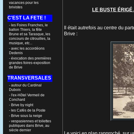
vacances pour les
brivistes
LE BUSTE ÉRIGÉ
C'EST LA FETE !
- les Foires Franches, le
Il était autrefois au centre du par
ballon Thiers, la fête
Brive :
Brune et sa Tarasque, les
concours de citrouilles, la
musique, etc...
- avec les accordéons
Dedenis
- évocation des premières
grandes foires-exposition
de Brive
TRANSVERSALES
- autour du Cardinal
Dubois
- l'ex-Hôtel Vermeil de
Conchard
- Brive by night
- les Cafés de la Poste
- Brive sous la neige
- vespasiennes et toilettes
publiques dans Brive, au
siècle dernier
Le voici en plan rapproché, sur 