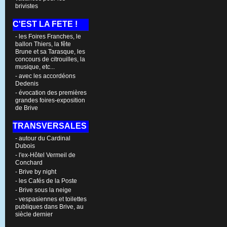
brivistes
C'EST LA FETE !
- les Foires Franches, le
ballon Thiers, la fête
Brune et sa Tarasque, les
concours de citrouilles, la
musique, etc...
- avec les accordéons
Dedenis
- évocation des premières
grandes foires-exposition
de Brive
TRANSVERSALES
- autour du Cardinal
Dubois
- l'ex-Hôtel Vermeil de
Conchard
- Brive by night
- les Cafés de la Poste
- Brive sous la neige
- vespasiennes et toilettes
publiques dans Brive, au
siècle dernier