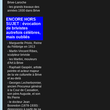
Brive-Laroche
- les grands travaux des
années 1930 dans Brive
ENCORE HORS
SUJET : évocation
de brivistes
autrefois célèbres,
mais oubliés
- Marguerite Priolo, Reine
du Félibrige en 1913
- Martin-Vincent Ribes,
sculpteur briviste
- les Martini, mouleurs
d'Art à Brive
- Raphaël Gaspéri, artiste
peintre et acteur majeur
de la vie culturelle à Brive
et au-delà
- Georges Lecherbonnier,
ancien Procureur général
à la Cour de Cassation,
son père Auguste, et son
fils Pierre
- le docteur Jean
Bosredon (1878-1930) :
digressions à partir de sa