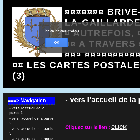
¤¤¤¤¤¤¤ BRIVE
LA-GAILLARD
¤ AUTREFOIS, 
brive briveautrefois
¤¤ A TRAVERS 
OK
¤¤¤ ¤¤¤¤¤¤¤¤¤
¤¤ LES CARTES POSTAL
(3)
- vers l'accueil de la 
===> Navigation
- vers l'accueil de la
partie 1
- vers l'accueil de la partie
2
Cliquez sur le lien :
CLICK
- vers l'accueil de la partie
3
- vers l'accueil de la partie