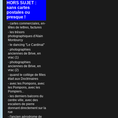
HORS SUJET :
sans cartes
postales ou
presque !
- cartes commerciales, en-
têtes de lettres, factures
- les trésors
photographiques d'Alain
Montourcy
- le dancing "Le Cardinal"
- photographies
anciennes de Brive, en
vrac (1)
- photographies
anciennes de Brive, en
vrac (2)
- quand le collège de filles
était aux Doctrinaires
- avec les Pompons, avec
les Pompons, avec les
Pompiers...
- les derniers balcons du
centre ville, avec des
escaliers de pierre
donnant directement sur la
rue
- l'ancien aérodrome de