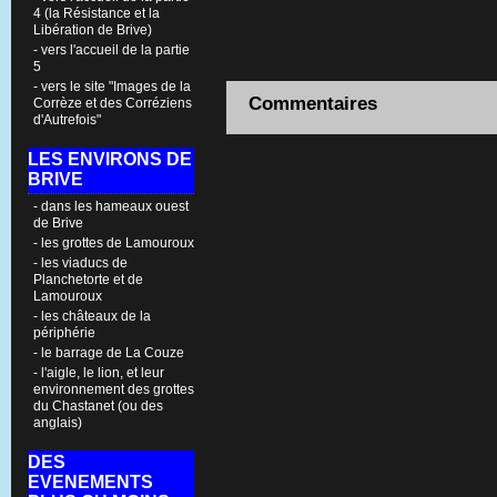
4 (la Résistance et la
Libération de Brive)
- vers l'accueil de la partie
5
- vers le site "Images de la
Commentaires
Corrèze et des Corréziens
d'Autrefois"
LES ENVIRONS DE
BRIVE
- dans les hameaux ouest
de Brive
- les grottes de Lamouroux
- les viaducs de
Planchetorte et de
Lamouroux
- les châteaux de la
périphérie
- le barrage de La Couze
- l'aigle, le lion, et leur
environnement des grottes
du Chastanet (ou des
anglais)
DES
EVENEMENTS