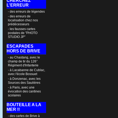
CHERCHEZ
L'ERREUR
- des erreurs de légendes
- des erreurs de
localisation chez nos
prédécesseurs
- les fausses cartes
postales de "PHOTO
STUDIO JP"
ESCAPADES
HORS DE BRIVE
- au Chastang, avec le
champ de tir du 126°
Régiment d'Infanterie
- à Lacabanne de Cublac,
avec l'école Bossuet
- à Donzenac, avec les
Sources des Saulières
- à Paris, avec une
évocation des cantines
scolaires
BOUTEILLE A LA
MER !!
- des cartes de Brive à