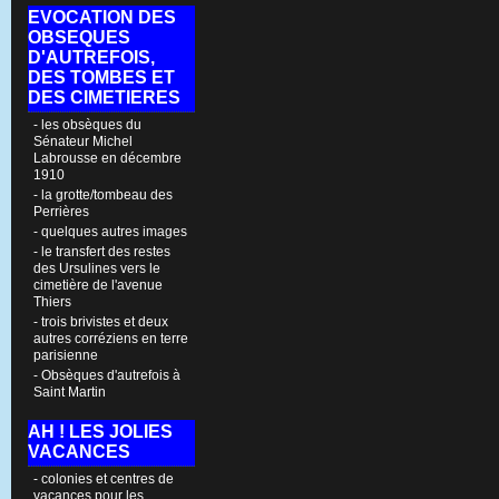
EVOCATION DES
OBSEQUES
D'AUTREFOIS,
DES TOMBES ET
DES CIMETIERES
- les obsèques du
Sénateur Michel
Labrousse en décembre
1910
- la grotte/tombeau des
Perrières
- quelques autres images
- le transfert des restes
des Ursulines vers le
cimetière de l'avenue
Thiers
- trois brivistes et deux
autres corréziens en terre
parisienne
- Obsèques d'autrefois à
Saint Martin
AH ! LES JOLIES
VACANCES
- colonies et centres de
vacances pour les