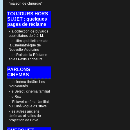
"maison de chirurgie"
TOUJOURS HORS
SUJET : quelques
pages de réclame
- la collection de buvards
publicitaires de J-J. M.
- les films publicitaires de
la Cinémathèque de
Nouvelle-Aquitaine
- les Rois de la Réclame
et les Petits Tricheurs
PARLONS
CINEMAS
- le cinéma-théâtre Les
Nouveautés
- le Sélect, cinéma familial
- le Rex
- l'Estavel-cinéma familial,
ou Ciné-Vogue d'Estavel
- les autres anciens
cinémas et salles de
projection de Brive