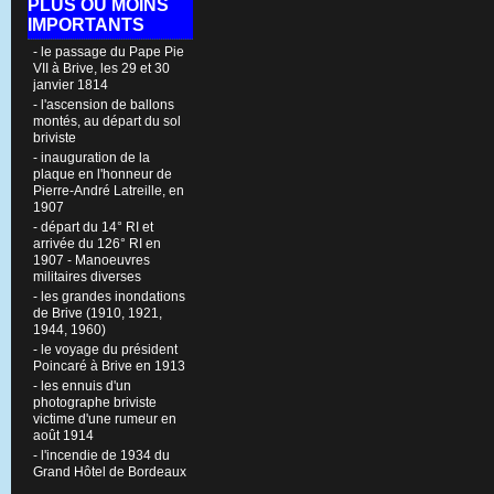
PLUS OU MOINS
IMPORTANTS
- le passage du Pape Pie
VII à Brive, les 29 et 30
janvier 1814
- l'ascension de ballons
montés, au départ du sol
briviste
- inauguration de la
plaque en l'honneur de
Pierre-André Latreille, en
1907
- départ du 14° RI et
arrivée du 126° RI en
1907 - Manoeuvres
militaires diverses
- les grandes inondations
de Brive (1910, 1921,
1944, 1960)
- le voyage du président
Poincaré à Brive en 1913
- les ennuis d'un
photographe briviste
victime d'une rumeur en
août 1914
- l'incendie de 1934 du
Grand Hôtel de Bordeaux