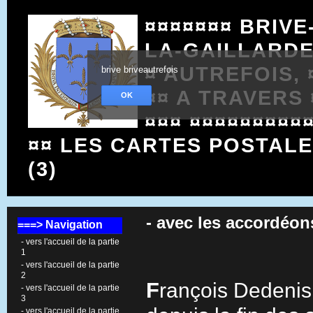
¤¤¤¤¤¤¤ BRIVE
LA-GAILLARD
¤ AUTREFOIS, 
brive briveautrefois
¤¤ A TRAVERS 
OK
¤¤¤ ¤¤¤¤¤¤¤¤¤
¤¤ LES CARTES POSTAL
(3)
- avec les accordéo
===> Navigation
- vers l'accueil de la partie
1
- vers l'accueil de la partie
2
F
rançois Dedenis
- vers l'accueil de la partie
3
- vers l'accueil de la partie