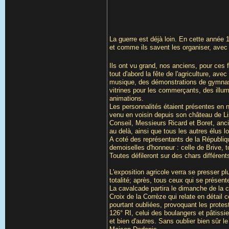
La guerre est déjà loin. En cette année 1
et comme ils savent les organiser, avec 
Ils ont vu grand, nos anciens, pour ces f
tout d'abord la fête de l'agriculture, ave
musique, des démonstrations de gymnasti
vitrines pour les commerçants, des illu
animations.
Les personnalités étaient présentes en n
venu en voisin depuis son château de Lis
Conseil, Messieurs Ricard et Boret, anc
au delà, ainsi que tous les autres élus l
A coté des représentants de la Républi
demoiselles d'honneur : celle de Brive, to
Toutes défileront sur des chars différent
L'exposition agricole verra se presser p
totalité; après, tous ceux qui se présent
La cavalcade partira le dimanche de la 
Croix de la Corrèze qui relate en détail
pourtant oubliées, provoquant les protest
126° RI, celui des boulangers et pâtissier
et bien d'autres. Sans oublier bien sûr l