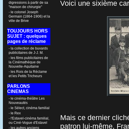
Voici une sixième car
digressions à partir de sa
"maison de chirurgie"
- le colonel Joseph
Germain (1864-1906) et la
ville de Brive
TOUJOURS HORS
SUJET : quelques
pages de réclame
- la collection de buvards
publicitaires de J-J. M.
- les films publicitaires de
la Cinémathèque de
Nouvelle-Aquitaine
- les Rois de la Réclame
et les Petits Tricheurs
PARLONS
CINEMAS
- le cinéma-théâtre Les
Nouveautés
- le Sélect, cinéma familial
- le Rex
Mais ce dernier cliché
- l'Estavel-cinéma familial,
ou Ciné-Vogue d'Estavel
patron lui-même, Fra
- les autres anciens