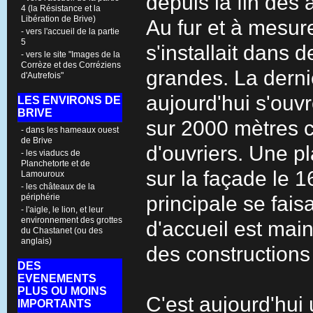
depuis la fin des
4 (la Résistance et la
Libération de Brive)
Au fur et à mesure
- vers l'accueil de la partie
5
s'installait dans 
- vers le site "Images de la
Corrèze et des Corréziens
grandes. La derni
d'Autrefois"
aujourd'hui s'ouvr
LES ENVIRONS DE
BRIVE
sur 2000 mètres c
- dans les hameaux ouest
de Brive
d'ouvriers. Une 
- les viaducs de
Planchetorte et de
sur la façade le 1
Lamouroux
- les châteaux de la
périphérie
principale se fais
- l'aigle, le lion, et leur
environnement des grottes
d'accueil est mai
du Chastanet (ou des
anglais)
des constructions
DES
EVENEMENTS
PLUS OU MOINS
C'est aujourd'hui
IMPORTANTS