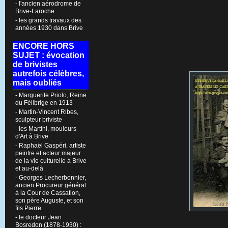
- l'ancien aérodrome de
Brive-Laroche
- les grands travaux des
années 1930 dans Brive
ENCORE HORS
SUJET : évocation
de brivistes
autrefois célèbres,
mais oubliés
- Marguerite Priolo, Reine
du Félibrige en 1913
- Martin-Vincent Ribes,
sculpteur briviste
- les Martini, mouleurs
d'Art à Brive
- Raphaël Gaspéri, artiste
peintre et acteur majeur
de la vie culturelle à Brive
et au-delà
- Georges Lecherbonnier,
ancien Procureur général
à la Cour de Cassation,
son père Auguste, et son
fils Pierre
- le docteur Jean
Bosredon (1878-1930) :