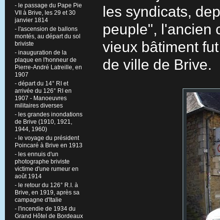
- le passage du Pape Pie
les syndicats, dep
VII à Brive, les 29 et 30
janvier 1814
peuple", l'ancien 
- l'ascension de ballons
montés, au départ du sol
vieux bâtiment fut
briviste
- inauguration de la
plaque en l'honneur de
de ville de Brive.
Pierre-André Latreille, en
1907
- départ du 14° RI et
arrivée du 126° RI en
1907 - Manoeuvres
militaires diverses
- les grandes inondations
de Brive (1910, 1921,
1944, 1960)
- le voyage du président
Poincaré à Brive en 1913
- les ennuis d'un
photographe briviste
victime d'une rumeur en
août 1914
- le retour du 126° R.I. à
Brive, en 1919, après sa
campagne d'Italie
- l'incendie de 1934 du
Grand Hôtel de Bordeaux