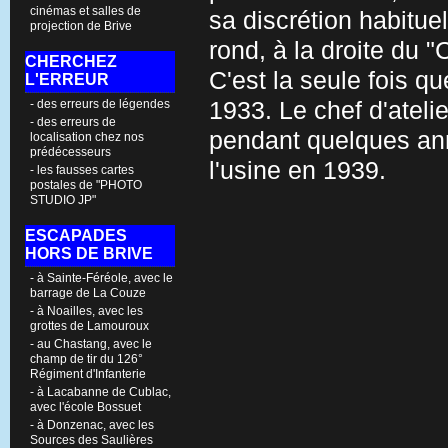
cinémas et salles de
sa discrétion habitue
projection de Brive
rond, à la droite du "
CHERCHEZ
C'est la seule fois qu
L'ERREUR
- des erreurs de légendes
1933. Le chef d'ateli
- des erreurs de
pendant quelques anné
localisation chez nos
prédécesseurs
l'usine en 1939.
- les fausses cartes
postales de "PHOTO
STUDIO JP"
ESCAPADES
HORS DE BRIVE
- à Sainte-Féréole, avec le
barrage de La Couze
- à Noailles, avec les
grottes de Lamouroux
- au Chastang, avec le
champ de tir du 126°
Régiment d'Infanterie
- à Lacabanne de Cublac,
avec l'école Bossuet
- à Donzenac, avec les
Sources des Saulières