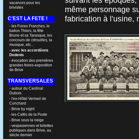
suivant les époques, 
vacances pour les
brivistes
même personnage sur 
fabrication à l'usine
C'EST LA FETE !
- les Foires Franches, le
ballon Thiers, la fête
Brune et sa Tarasque, les
concours de citrouilles, la
musique, etc...
- avec les accordéons
Dedenis
- évocation des premières
grandes foires-exposition
de Brive
TRANSVERSALES
- autour du Cardinal
Dubois
- l'ex-Hôtel Vermeil de
Conchard
- Brive by night
- les Cafés de la Poste
- Brive sous la neige
- vespasiennes et toilettes
publiques dans Brive, au
siècle dernier