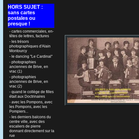
HORS SUJET :
sans cartes
postales ou
presque !
- cartes commerciales, en-
têtes de lettres, factures
- les trésors
photographiques d'Alain
Montourcy
- le dancing "Le Cardinal"
- photographies
anciennes de Brive, en
vrac (1)
- photographies
anciennes de Brive, en
vrac (2)
- quand le collège de filles
était aux Doctrinaires
- avec les Pompons, avec
les Pompons, avec les
Pompiers...
- les derniers balcons du
centre ville, avec des
escaliers de pierre
donnant directement sur la
rue